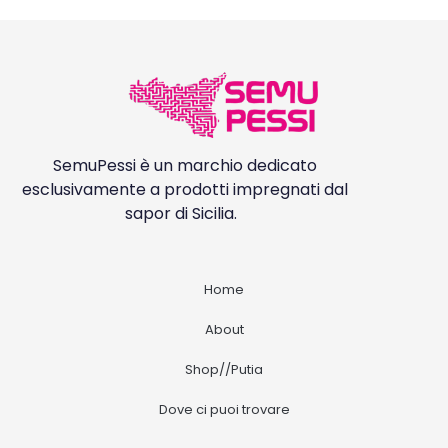
SemuPessi è un marchio dedicato
esclusivamente a prodotti impregnati dal
sapor di Sicilia.
Home
About
Shop//Putia
Dove ci puoi trovare