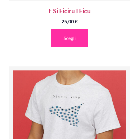
E Si Ficiru I Ficu
25,00
€
Scegli