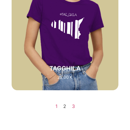
"SICILIAN STRONG"
:
TAGGHILA E' LA
MAGLIA IDEALE PER CHI SA OSARE,
CHI LA INDOSSA SA QUAND'E' IL
MOMENTO DI DIRE BASTA. LO SPIRITO
SUPERBO CREA UN CONNUBIO CON
LA SIMPATIA, INCARNANDO
PERFETTAMENTE LO STILE DEL
SICILIANO D.O.C
TRADUZIONE:
"TAGLIALA (SMETTILA)"
TAGGHILA
ACQUISTA
25,00
€
1
2
3