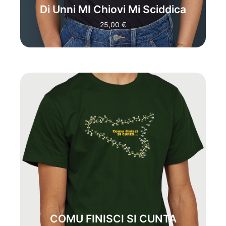
Di Unni MI Chiovi Mi Sciddica
ACQUISTA
25,00
€
"SICILIAN POSITIVE"
:
COMU FINISCI SI
CUNTA
E' LA MAGLIA IDEALE PER UNO
SPIRITO POSITIVO. SOLO ALLA FINE DI
UN PERCORSO SI HA LA POSSIBILITA'
DI RACCONTARE LO SCOPO DI UN
CAMMINO. MA LA FILOSOFIA DI
QUESTA T SHIRT SOTTOLINEA
QUANTO LA STRADA SCELTA DA
PERCORRERE SIA PIU IMPORTANTE
DELLA META DA RAGGIUNGERE.
TRADUZIONE:
"COME FINISCE SI
RACCONTA…"
COMU FINISCI SI CUNTA