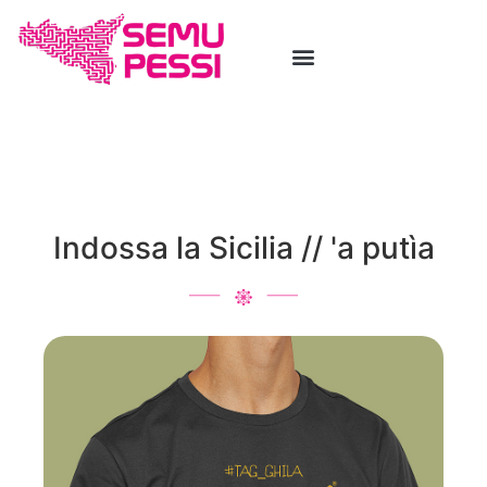
Indossa la Sicilia // 'a putìa
"SICILIAN STRONG"
:
TAGGHILA E' LA
MAGLIA IDEALE PER CHI SA OSARE,
CHI LA INDOSSA SA QUAND'E' IL