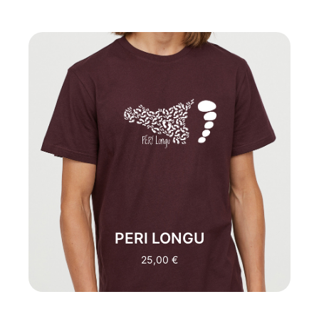
"SICILIAN ADVENTURER"
:
PERI LONGU
E' LA MAGLIA IDEALE PER CHI NON SA
STARE FERMO. INCARNA IL
VIAGGIATORE AFFAMATO DI LUOGHI
INEBRIANTI CON STILE
AVVENTURIERO MA AL TEMPO
STESSO RAPPRESENTA ANCHE CHI
AMA "LO STILE DI
VITA FESTAIOLO" CON UNA FRESCA
DOSE DI
MONDANITÀ.
TRADUZIONE:
"PIEDE
LUNGO"
(UNA PERSONA CHE AMA
STARE SEMPRE FUORI CASA)
PERI LONGU
25,00
€
ACQUISTA