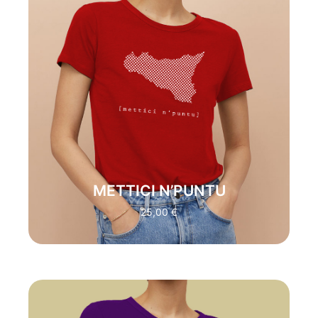
“SICILIAN SECURE”:
Mettici ‘n puntu e’ la
frase della consapevolezza, ormai stanchi e
saturi da situazioni a senso unico si cerca
la forza di dire “basta”. usata in svariati
contesti, e’ sicuramente il modo di dire
migliore per poter porre fine ad una
condizione ormai giunta al termine.
TRADUZIONE:
“mettici un punto”.
ACQUISTA
METTICI N’PUNTU
25,00
€