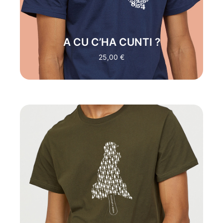
TRADUZIONE:
"A CHI LA RACCONTI?"
(CIO' CHE DICI NON INTERESSA)
A CU C’HA CUNTI ?
ACQUISTA
25,00
€
"SICILIAN HUNGRY"
:
ALLICCHITI A
SADDA E' L'ESPRESSIONE DA
DEDICARE A TUTTI COLORO CHE SI
TROVANO IN SITUAZIONI
INCONVENIENTI. LA VORACITA' LI
SPINGE A SCELTE SBAGLIATE ED
IMPULSIVE, PERDENDO CIO' CHE DI
SCONTATO POSSEDEVANO, ORMAI
SCONFITTI RESTANO A GUARDARE
CIO' CHE NONO