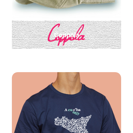
ACQUISTA
Coppola
22,00
€
"SICILIAN CALM"
:
A CU C'HA CUNTI E'
LA MAGLIA IDEALE PER CHI VIVE
"SGOMBRO DI NUVOLE", CHI INDOSSA
LA T SHIRT NON VUOLE RACCONTATI
LAMENTI, IL
VIVI E LASCIA VIVERE
SI
FONDE CON LA SERENITA' E
CORIANDOLI DI CINISMO.