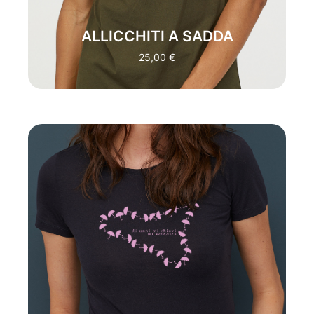
HANNO.
.
TRADUZIONE:
"LECCATI LE
SARDINE"
(NON AVERE PIU' NULLA DA
MANGIARE"
ALLICCHITI A SADDA
25,00
€
ACQUISTA
"SICILIAN EASY"
:
DI UNNI MI CHIOVI MI
SCIDDICA E' LA MAGLIA IDEALE PER
CHI POSSIEDE UN ANIMO POSITIVO,
NONOSTANTE LE CRITICHE E
GIUDIZI LO SPIRITO DI CHI INDOSSA
QUESTA T-SHIRT RIESCE SEMPRE A
NON FARSI TOCCARE DA NESSUN
TURBAMENTO.
TRADUZIONE:
“DA
DOVE PIOVE SCIVOLA”
(QUALSIASI
COSA MI SCIVOLA ADDOSSO)