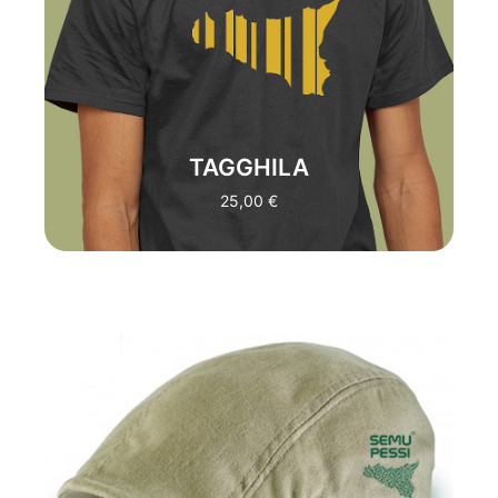
MOMENTO DI DIRE BASTA. LO SPIRITO
SUPERBO CREA UN CONNUBIO CON
LA SIMPATIA, INCARNANDO
PERFETTAMENTE LO STILE DEL
SICILIANO D.O.C -
TRADUZIONE:
"TAGLIALA (SMETTILA)"
TAGGHILA
ACQUISTA
25,00
€